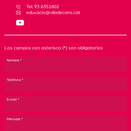
Tel. 93 6351802
educacio@viladecans.cat
Los campos con asterisco (*) son obligatorios
Nombre *
Teléfono *
E-mail *
Mensaje *