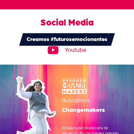
Social Media
Creamos #futurosemocionantes
Youtube
Buscamos
Changemakers
El futuro de Viladecans te
necesita.
¡No te quedes parado