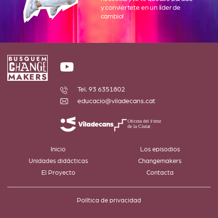
y conviértete
en un líder de
cambio!
Tel. 93 6351802
educacio@viladecans.cat
Inicio
Los episodios
Unidades didácticas
Changemakers
El Proyecto
Contacta
Política de privacidad