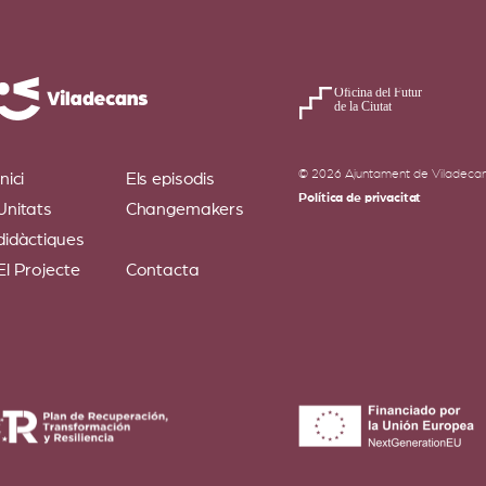
© 2026 Ajuntament de Viladeca
Inici
Els episodis
Política de privacitat
Unitats
Changemakers
didàctiques
El Projecte
Contacta