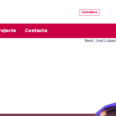
Castellano
rojecte
Contacta
Next:
Joel López