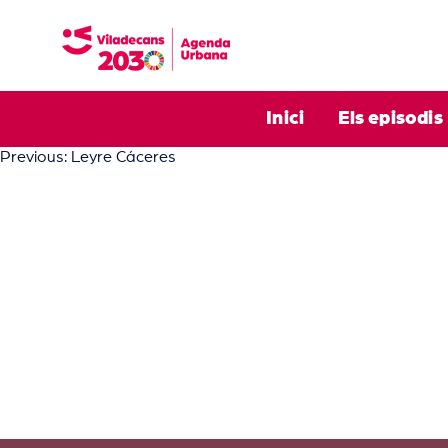
Skip
to
content
Inici
Els episodis
Navegació
Previous:
Leyre Cáceres
d'entrades