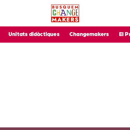
Unitats didàctiques
Changemakers
El P