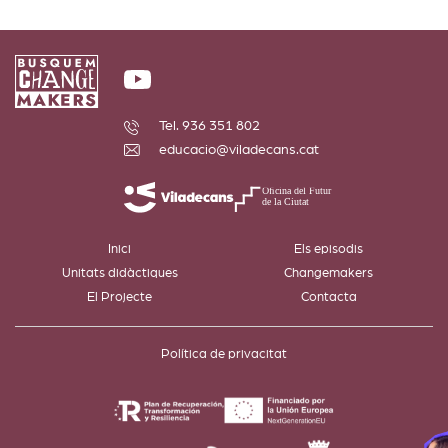
Tel. 936 351 802
educacio@viladecans.cat
Inici
Els episodis
Unitats didàctiques
Changemakers
El Projecte
Contacta
Política de privacitat