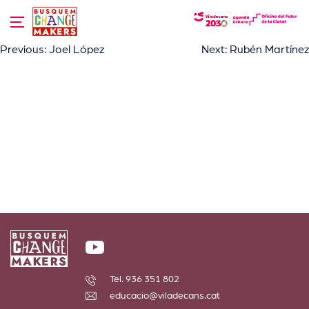
Skip
to
content
Navegació
Previous:
Joel López
Next:
Rubén Martínez
d'entrades
Tel. 936 351 802
educacio@viladecans.cat