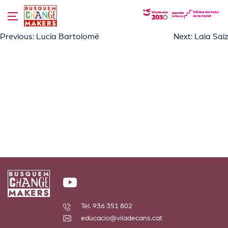
Skip
to
content
Navegació
Previous:
Lucía Bartolomé
Next:
Laia Saiz
d'entrades
Tel. 936 351 802
educacio@viladecans.cat