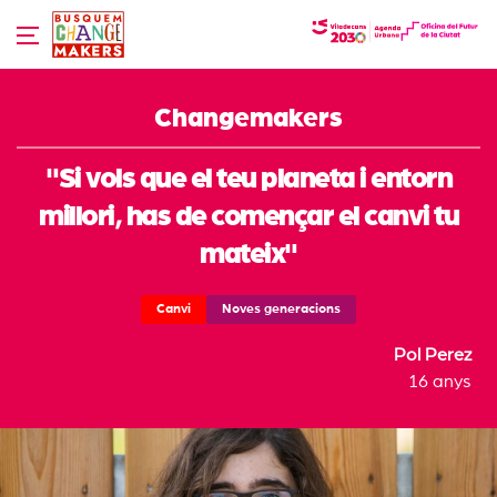
Skip
to
content
Changemakers
"Si vols que el teu planeta i entorn
millori, has de començar el canvi tu
mateix"
Canvi
Noves generacions
Pol Perez
16 anys