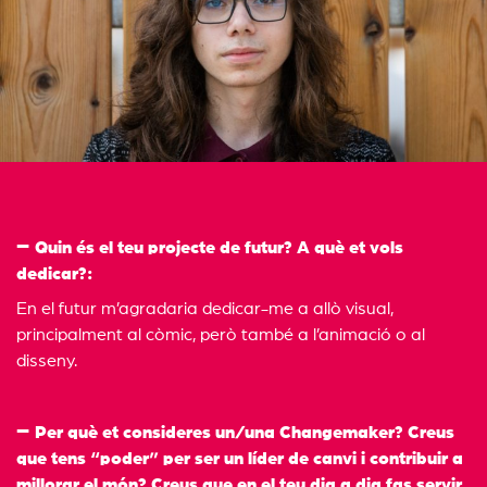
Quin és el teu projecte de futur? A què et vols
dedicar?:
En el futur m’agradaria dedicar-me a allò visual,
principalment al còmic, però també a l’animació o al
disseny.
Per què et consideres un/una Changemaker? Creus
que tens “poder” per ser un líder de canvi i contribuir a
millorar el món? Creus que en el teu dia a dia fas servir