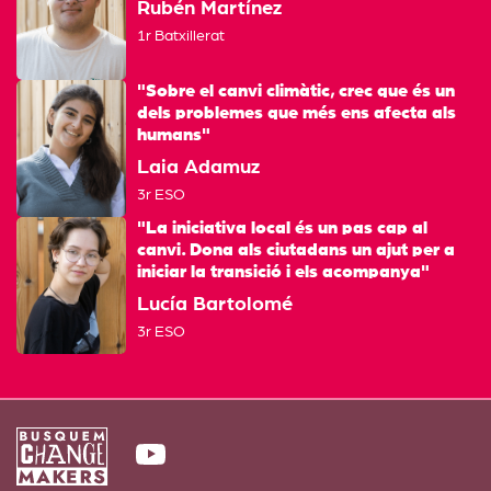
Rubén Martínez
1r Batxillerat
"Sobre el canvi climàtic, crec que és un
dels problemes que més ens afecta als
humans"
Laia Adamuz
3r ESO
"La iniciativa local és un pas cap al
canvi. Dona als ciutadans un ajut per a
iniciar la transició i els acompanya"
Lucía Bartolomé
3r ESO