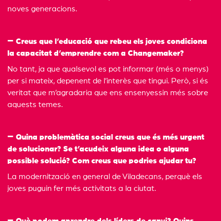
noves generacions.
Creus que l’educació que rebeu els joves condiciona
la capacitat d’emprendre com a Changemaker?
No tant, ja que qualsevol es pot informar (més o menys)
per si mateix, depenent de l’interès que tingui. Però, si és
veritat que m’agradaria que ens ensenyessin més sobre
aquests temes.
Quina problemàtica social creus que és més urgent
de solucionar? Se t’acudeix alguna idea o alguna
possible solució? Com creus que podries ajudar tu?
La modernització en general de Viladecans, perquè els
joves puguin fer més activitats a la ciutat.
Què podem aprendre dels líders de canvi? Quins