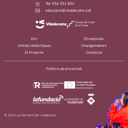
Tel. 936 351 802
educacio@viladecans.cat
Inici
Els episodis
Unitats didàctiques
Changemakers
El Projecte
Contacta
Política de privacitat
© 2026 Ajuntament de Viladecans